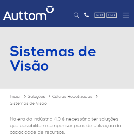
POR
ENG
Sistemas de
Visão
Inicial
Soluções
Células Robotizadas
Sistemas de Visão
Na era da Indústria 4.0 é necessário ter soluções
que possibilitem compensar picos de utilização da
capacidade de recursos.