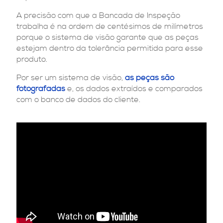
A precisão com que a Bancada de Inspeção
trabalha é na ordem de centésimos de milímetros
porque o sistema de visão garante que as peças
estejam dentro da tolerância permitida para esse
produto.
Por ser um sistema de visão,
as peças são
fotografadas
e, os dados extraídos e comparados
com o banco de dados do cliente.