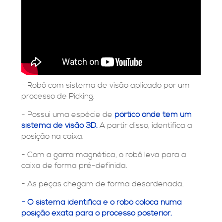
- Robô com sistema de visão aplicado por um
processo de Picking.
- Possui uma espécie de
pórtico onde tem um
sistema de visão 3D.
A partir disso, identifica a
posição na caixa.
- Com a garra magnética, o robô leva para a
caixa de forma pré-definida.
- As peças chegam de forma desordenada.
- O sistema identifica e o robô coloca numa
posição exata para o processo posterior.