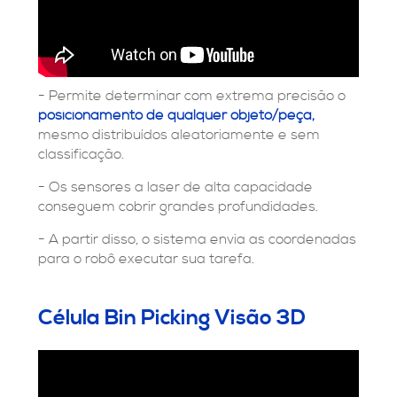
- Permite determinar com extrema precisão o
posicionamento de qualquer objeto/peça,
mesmo distribuídos aleatoriamente e sem
classificação.
- Os sensores a laser de alta capacidade
conseguem cobrir grandes profundidades.
- A partir disso, o sistema envia as coordenadas
para o robô executar sua tarefa.
Célula Bin Picking Visão 3D