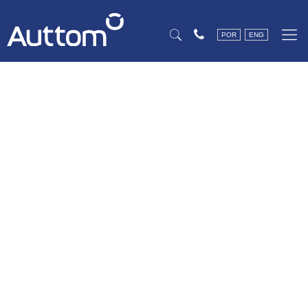
POR
ENG