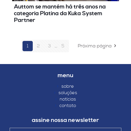
Auttom se mantém há três anos na
categoria Platina da Kuka System
Partner
1
2
3
...
5
Próxima página
menu
›
sobre
›
soluções
›
notícias
›
contato
assine nossa newsletter